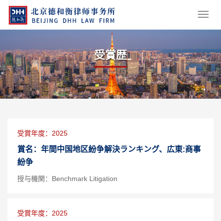
受賞歴
受賞年度：2025
賞名：年間中国地区紛争解決ランキング、広東:商事
紛争
授与機関：Benchmark Litigation
受賞年度：2025