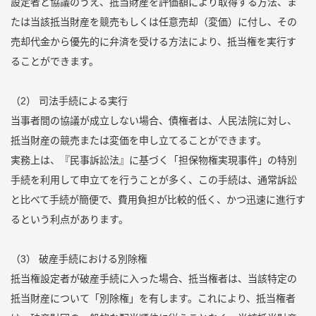
設定者と協議のうえ、抵当財産を評価額により取得する方法、ま
たは当該抵当財産を競売もしくは任意売却（変価）に付し、その
売却代金から優先的に弁済を受ける方法により、抵当権を実行す
ることができます。
（2） 司法手続による実行
当事者間の協議が成立しない場合、債権者は、人民法院に対し、
抵当財産の競売または変価を申し立てることができます。
実務上は、『民事訴訟法』に基づく「担保物権実現事件」の特別
手続を利用して申立てを行うことが多く、この手続は、通常訴訟
と比べて手続が簡便で、費用負担が比較的低く、かつ迅速に進行す
るという利点があります。
（3） 破産手続における別除権
抵当権設定者が破産手続に入った場合、抵当権者は、当該特定の
抵当財産について「別除権」を有します。これにより、抵当権者