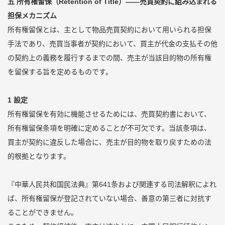
五 所有権留保（Retention of Title）――売買契約に組み込まれる
担保メカニズム
所有権留保とは、主として物品売買契約において用いられる担保
手法であり、売買当事者が契約において、買主が代金の支払その他
の契約上の義務を履行するまでの間、売主が当該目的物の所有権
を留保する旨を定めるものです。
1 設定
所有権留保を有効に機能させるためには、売買契約書において、
所有権留保条項を明確に定めることが不可欠です。当該条項は、
買主が契約に違反した場合に、売主が目的物を取り戻すための法
的根拠となります。
『中華人民共和国民法典』第641条および関連する司法解釈によれ
ば、所有権留保が登記されていない場合、善意の第三者に対抗す
ることができません。