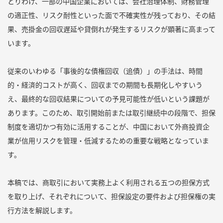
とりわけ、一部の中国企業においては、会社治理体制、財務管理
の適正性、リスク耐性といった面で不確実性が残っており、その結
果、売掛金の回収遅延や貸倒れが発生するリスクが顕著に高まって
います。
従来のいわゆる「事後的な債権回収（追債）」の手法は、時間
的・経済的コストが高く、回収までの期間も長期化しやすいう
え、最終的な回収結果についての予見可能性が低いという課題が
あります。このため、取引開始前または取引継続中の段階で、担保
制度を適切かつ有効に活用することが、中国において外商投資企
業が信用リスクを管理・低減するための重要な戦略となっていま
す。
本稿では、商取引において実務上よく利用される五つの担保方式
を取り上げ、それぞれについて、担保設定の要件および担保権の実
行方法を解説します。