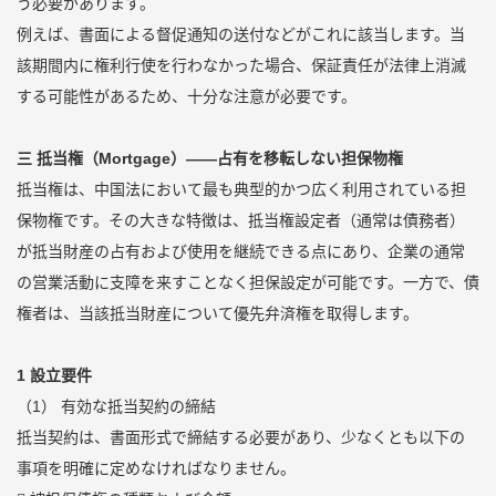
う必要があります。
例えば、書面による督促通知の送付などがこれに該当します。当
該期間内に権利行使を行わなかった場合、保証責任が法律上消滅
する可能性があるため、十分な注意が必要です。
三 抵当権（Mortgage）――占有を移転しない担保物権
抵当権は、中国法において最も典型的かつ広く利用されている担
保物権です。その大きな特徴は、抵当権設定者（通常は債務者）
が抵当財産の占有および使用を継続できる点にあり、企業の通常
の営業活動に支障を来すことなく担保設定が可能です。一方で、債
権者は、当該抵当財産について優先弁済権を取得します。
1 設立要件
（1） 有効な抵当契約の締結
抵当契約は、書面形式で締結する必要があり、少なくとも以下の
事項を明確に定めなければなりません。