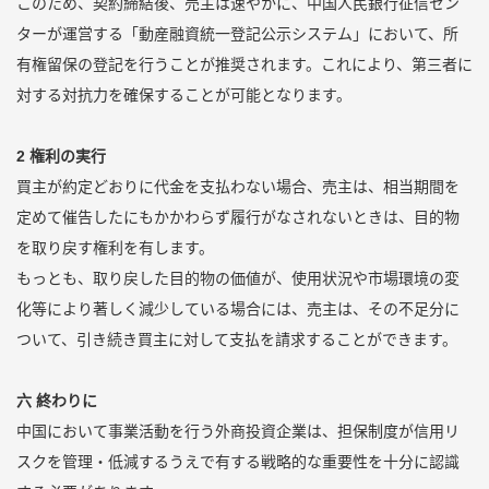
このため、契約締結後、売主は速やかに、中国人民銀行征信セン
ターが運営する「動産融資統一登記公示システム」において、所
有権留保の登記を行うことが推奨されます。これにより、第三者に
対する対抗力を確保することが可能となります。
2 権利の実行
買主が約定どおりに代金を支払わない場合、売主は、相当期間を
定めて催告したにもかかわらず履行がなされないときは、目的物
を取り戻す権利を有します。
もっとも、取り戻した目的物の価値が、使用状況や市場環境の変
化等により著しく減少している場合には、売主は、その不足分に
ついて、引き続き買主に対して支払を請求することができます。
六 終わりに
中国において事業活動を行う外商投資企業は、担保制度が信用リ
スクを管理・低減するうえで有する戦略的な重要性を十分に認識