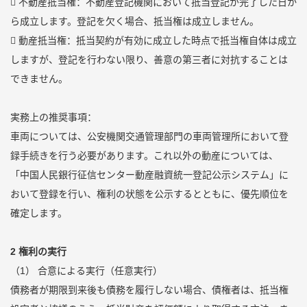
 不動産抵当権：不動産登記機関において抵当登記が完了した日か
ら成立します。登記を欠く場合、抵当権は成立しません。
 動産抵当権：抵当契約が有効に成立した時点で抵当権自体は成立
しますが、登記を行わない限り、善意の第三者に対抗することは
できません。
実務上の推奨事項：
車両については、公安機関交通管理部門の車両管理所において登
録手続きを行う必要があります。これ以外の動産については、
「中国人民銀行征信センター動産融資統一登記公示システム」に
おいて登録を行い、権利の状態を公示するとともに、優先順位を
確定します。
2 権利の実行
（1） 合意による実行（任意実行）
債務者が期限到来後も債務を履行しない場合、債権者は、抵当権