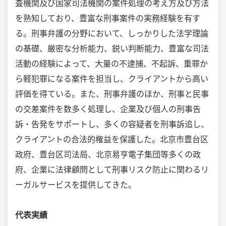
査機関及び国家司法機関の案件処理の考え方及び方法
を熟知しており、豊富な刑事案件の実務経験を有す
る。刑事弁護の分野において、しっかりした法学理論
の基礎、厳密な分析能力、鋭い判断能力、豊富な司法
活動の経験によって、大量の不逮捕、不起訴、重罪か
ら軽犯罪になる案件を担当し、クライアントから高い
評価を得ている。また、刑事弁護のほか、刑事と民事
の交差案件を数多く処理し、企業及び個人の刑事告
訴・告発をサポートし、多くの容疑者を刑事訴追し、
クライアントの合法的権益を保護した。北京市豊台区
政府、豊台区司法局、北京易亨電子集団等多くの政
府、企業に法律顧問として刑事リスク防止に関わるリ
ーガルサービスを提供してきた。
代表実績