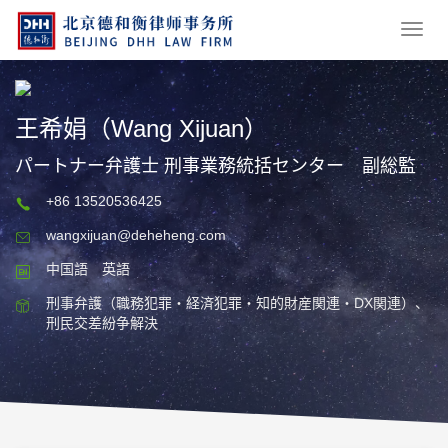
王希娟（Wang Xijuan）
パートナー弁護士 刑事業務統括センター 副総監
+86 13520536425
wangxijuan@deheheng.com
中国語 英語
刑事弁護（職務犯罪・経済犯罪・知的財産関連・DX関連）、
刑民交差紛争解決