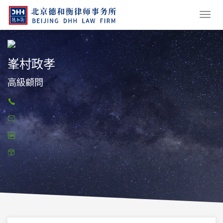
峯村政孝
高級顧問