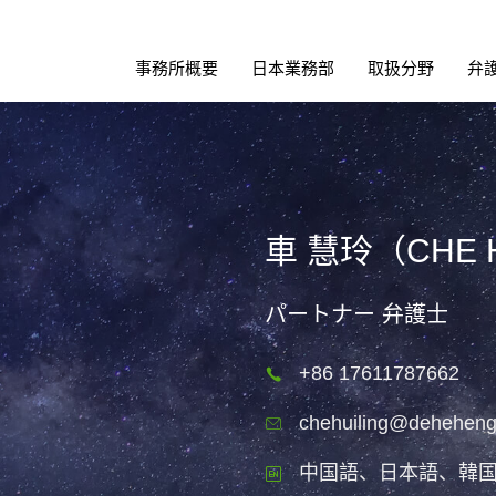
事務所概要
日本業務部
取扱分野
弁
車 慧玲（CHE H
パートナー 弁護士
+86 17611787662
chehuiling@dehehen
中国語、日本語、韓