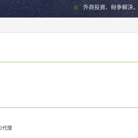
外商投資、紛争解決
の代理