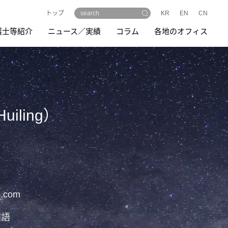
トップ
KR
EN
CN
護士等紹介
ニュース／実績
コラム
各地のオフィス
uiling）
g.com
国語