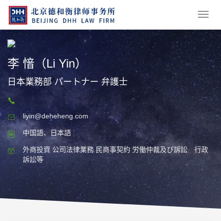
李 愔（Li Yin）
日本業務部 パートナー 弁護士
liyin@deheheng.com
中国語、日本語
外商投資 公司法律業務 民商事契約 労働仲裁及び訴訟 行政
訴訟等