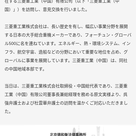
在する三菱重工業（中国）有限公司（以下「三菱重工業（中
国）」）を訪問し、意見交換を行いました。
三菱重工業株式会社は、長い歴史を有し、幅広い事業分野を展開
する日本の大手総合重機メーカーであり、フォーチュン・グローバ
ル500に名を連ねています。エネルギー、熱・環境システム、イン
フラ、航空宇宙、造船などの分野において重要な地位を占め、グ
ローバルに事業を展開しています。三菱重工業（中国）は、同社
の中国地域本部です。
当日は、三菱重工業株式会社取締役・中国総代表であり、三菱重
工業（中国）有限公司董事長兼総経理を務める原文実様より、呉
強弁護士および杜雲華弁護士の訪問を温かくご対応いただきまし
た。
北京德和衡法律事務所