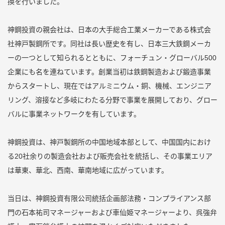
換を行いました。
神鋼投資の親会社は、日本の大手総合工業メーカーである株式会
社神戸製鋼所です。同社は長い歴史を有し、日本三大鉄鋼メーカ
ーの一つとして知られるとともに、フォーチュン・グローバル500
企業にも名を連ねています。創業当初は鉄鋼製造および鍛造事業
からスタートし、現在ではアルミニウム・銅、機械、エンジニア
リング、溶接など多岐にわたる分野で事業を展開しており、グロー
バルに事業ネットワークを有しています。
神鋼投資は、神戸製鋼所の中国地域本部として、中国国内におけ
る20社余りの製造会社および販売会社を統括し、その事業エリア
は華東、華北、西南、華南地域に広がっています。
当日は、神鋼投資有限公司統括企画部法務・コンプライアンス部
門の石本祐司マネージャーおよび車仙姫マネージャーより、呉強弁