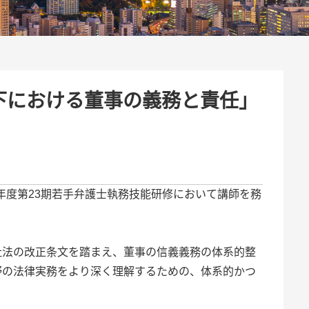
下における董事の義務と責任」
5年度第23期若手弁護士執務技能研修において講師を務
社法の改正条文を踏まえ、董事の信義義務の体系的整
野の法律実務をより深く理解するための、体系的かつ