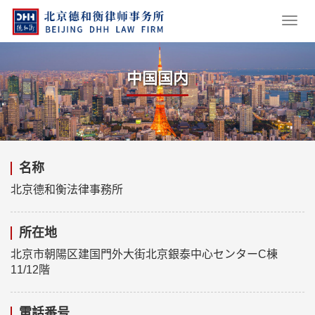
中国国内
名称
北京德和衡法律事務所
所在地
北京市朝陽区建国門外大街北京銀泰中心センターC棟
11/12階
電話番号