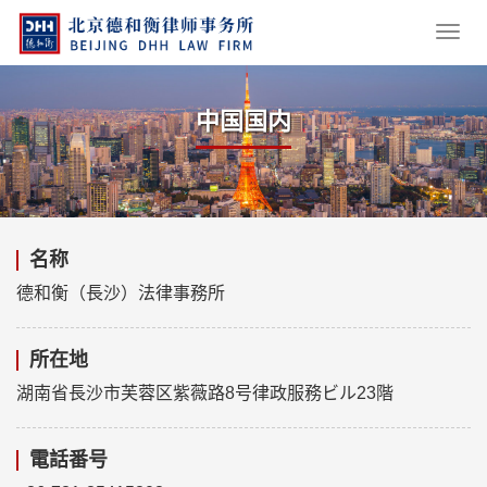
中国国内
名称
德和衡（長沙）法律事務所
所在地
湖南省長沙市芙蓉区紫薇路8号律政服務ビル23階
電話番号