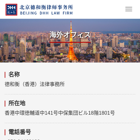
海外オフィス
名称
德和衡（香港）法律事務所
所在地
香港中環徳輔道中141号中保集団ビル18階1801号
電話番号