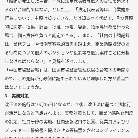
「贈賄が発生した場合、一概に法定代表者等個人の責任を追求す
るのが合理的ではない」とした上、「法定代表者等は、商業賄賂
行為について、主観は知っているまたは知るべく状態で、且つ客観
的に決定、招集、計画、批准、示唆、容認、指示等行為を行った
場合、個人責任を負うと認定できる」、また、「社内の申請記録
は、業務フローや慣例等客観的事実を踏まえ、商業賄賂嫌疑のあ
る行為について個人のポジションや役割等を個別案件ごとに分析
しなければならない」と見解を述べました。
「中国市場監管報」は、国家市場監督管理総局の管轄下の新聞な
ので、この見解が行政側に認められていると理解した方が妥当で
はないでしょうか。
3
．実務対策
改正法の施行は10月15日となるが、今後、改正法に基づく法執行
が活発になると予想されます。実務対策として、商業賄賂防止制度
の制定、社員研修の実施、社内通報窓口の設置、従業員およびサ
プライヤーに誓約書を提出させる等措置を含むコンプライアンス