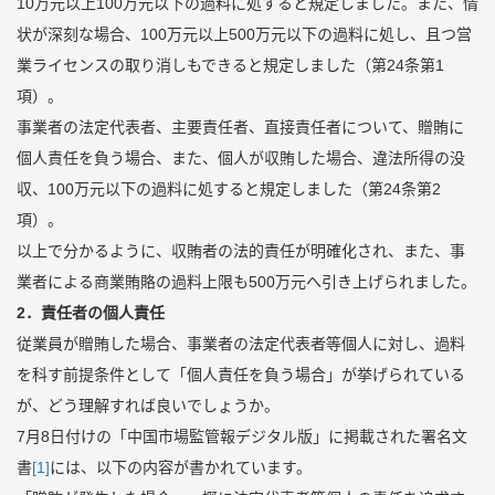
10万元以上100万元以下の過料に処すると規定しました。また、情
状が深刻な場合、100万元以上500万元以下の過料に処し、且つ営
業ライセンスの取り消しもできると規定しました（第24条第1
項）。
事業者の法定代表者、主要責任者、直接責任者について、贈賄に
個人責任を負う場合、また、個人が収賄した場合、違法所得の没
収、100万元以下の過料に処すると規定しました（第24条第2
項）。
以上で分かるように、収賄者の法的責任が明確化され、また、事
業者による商業賄賂の過料上限も500万元へ引き上げられました。
2
．責任者の個人責任
従業員が贈賄した場合、事業者の法定代表者等個人に対し、過料
を科す前提条件として「個人責任を負う場合」が挙げられている
が、どう理解すれば良いでしょうか。
7月8日付けの「中国市場監管報デジタル版」に掲載された署名文
書
[1]
には、以下の内容が書かれています。