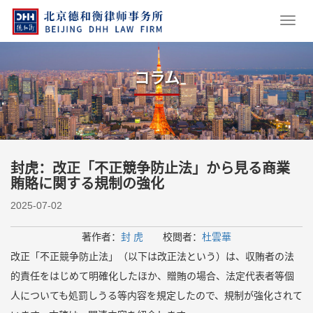
コラム
封虎：改正「不正競争防止法」から見る商業
賄賂に関する規制の強化
2025-07-02
著作者：
封 虎
校閲者：
杜雲華
改正「不正競争防止法」（以下は改正法という）は、収賄者の法
的責任をはじめて明確化したほか、贈賄の場合、法定代表者等個
人についても処罰しうる等内容を規定したので、規制が強化されて