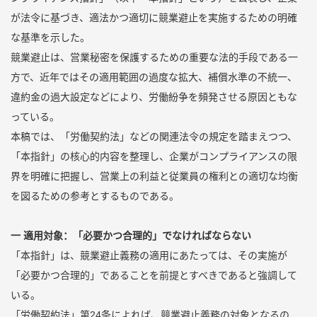
が法令に基づき、適法かつ適切に競業避止を実施するための明確
な基準を示した。
競業避止は、営業秘密を保護するための重要な法的手段である一
方で、近年ではその適用範囲の過度な拡大、補償水準の不統一、
違約金の過大設定などにより、労働紛争を頻発させる原因ともな
っている。
本稿では、「労働契約法」などの関連法令の規定を踏まえつつ、
「本指針」の核心的内容を整理し、企業がコンプライアンスの限
界を明確に把握し、営業上の利益と従業員の権利との適切な均衡
を図るための参考とするものである。
一 適用対象：「必要かつ合理的」でなければならない
「本指針」は、競業避止義務の適用にあたっては、その実施が
「必要かつ合理的」であることを前提とすべきであると強調して
いる。
「労働契約法」第24条によれば、競業避止義務の対象となるの