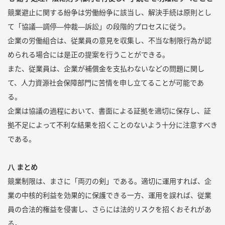
競業避止に関する紛争は労働紛争に該当し、解決手続は原則とし
て「協議―調停―仲裁―訴訟」の段階的プロセスに従う。
企業の労働組合は、従業員の意見を収集し、不当な制限行為が認
められる場合には是正の提案を行うことができる。
また、従業員は、企業が補償金を支払わないなどの問題に関し
て、人力資源社会保障部門に苦情を申し立てることが可能であ
る。
企業は協議の過程において、書面による証拠を適切に保存し、証
拠不足によって不利な結果を招くことのないよう十分に注意すべき
である。
八 まとめ
競業制限は、まさに「両刃の剣」である。適切に運用すれば、企
業の中核的利益を効果的に保護できる一方、運用を誤れば、従業
員の合法的権益を侵害し、さらには法的リスクを招くおそれがあ
る。